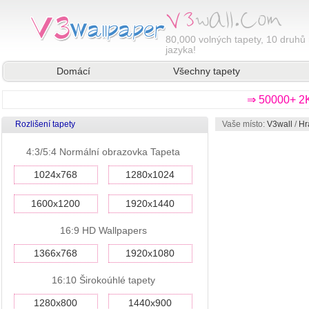
80,000
volných tapety, 10 druhů 
jazyka!
Domácí
Všechny tapety
⇒ 50000+ 2K
Rozlišení tapety
Vaše místo:
V3wall
/
Hr
4:3/5:4 Normální obrazovka Tapeta
1024x768
1280x1024
1600x1200
1920x1440
16:9 HD Wallpapers
1366x768
1920x1080
16:10 Širokoúhlé tapety
1280x800
1440x900