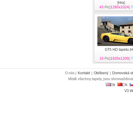
[
Hra
]
43
Pic|
1280x1024
|
GT5 HD tapetu
[
H
16
Pic|
1920x1200
|
O nás |
Kontakt
|
Oblíbený
|
Domovská st
Místě všechny tapety, jsou shromažďován
EN
CN
V3 W