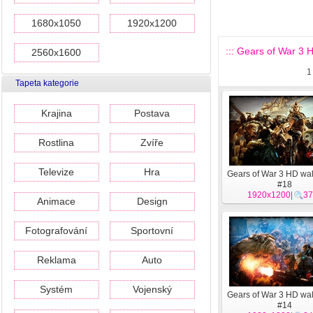
1680x1050
1920x1200
::: Gears of War 3 H
2560x1600
1
Tapeta kategorie
Krajina
Postava
Rostlina
Zvíře
Televize
Hra
Gears of War 3 HD wa
#18
1920x1200
|
37
Animace
Design
Fotografování
Sportovní
Reklama
Auto
Systém
Vojenský
Gears of War 3 HD wa
#14