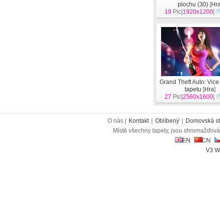
plochu (30)
[
Hr
19
Pic|
1920x1200
|
Grand Theft Auto: Vice
tapetu
[
Hra
]
27
Pic|
2560x1600
|
O nás |
Kontakt
|
Oblíbený
|
Domovská st
Místě všechny tapety, jsou shromažďován
EN
CN
V3 W