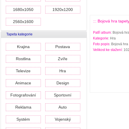
1680x1050
1920x1200
::: Bojová hra tapety
2560x1600
Patří album
: Bojová hra
Tapeta kategorie
Kategorie
: Hra
Foto popis
: Bojová hra 
Krajina
Postava
Velikost ke stažení
: 10
Rostlina
Zvíře
Televize
Hra
Animace
Design
Fotografování
Sportovní
Reklama
Auto
Systém
Vojenský