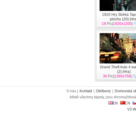
1920 Hry Sbírka Tap
plochu (20)
[
Hr
19
Pic|
1920x1200
|
Grand Theft Auto 4 wa
(2)
[
Hra
]
30
Pic|
1366x768
|
O nás |
Kontakt
|
Oblíbený
|
Domovská st
Místě všechny tapety, jsou shromažďován
EN
CN
V3 W