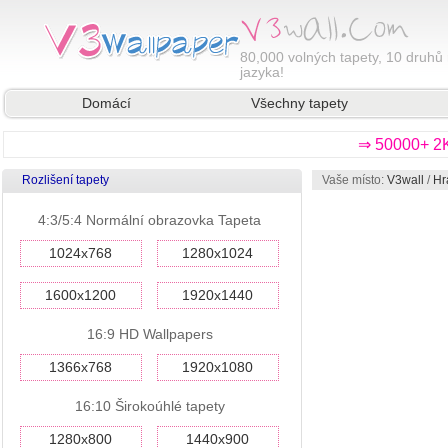
80,000
volných tapety, 10 druhů 
jazyka!
Domácí
Všechny tapety
⇒ 50000+ 2K
Rozlišení tapety
Vaše místo:
V3wall
/
Hr
4:3/5:4 Normální obrazovka Tapeta
1024x768
1280x1024
1600x1200
1920x1440
16:9 HD Wallpapers
1366x768
1920x1080
16:10 Širokoúhlé tapety
1280x800
1440x900