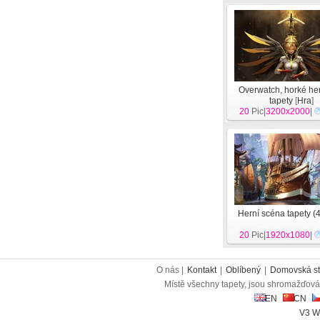
Overwatch, horké he
tapety
[
Hra
]
20
Pic|
3200x2000
|
Herní scéna tapety (
20
Pic|
1920x1080
|
O nás |
Kontakt
|
Oblíbený
|
Domovská st
Místě všechny tapety, jsou shromažďován
EN
CN
V3 W