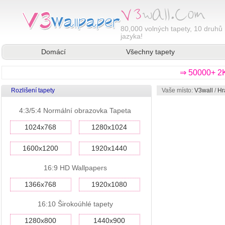
80,000
volných tapety, 10 druhů 
jazyka!
Domácí
Všechny tapety
⇒ 50000+ 2K
Rozlišení tapety
Vaše místo:
V3wall
/
Hr
4:3/5:4 Normální obrazovka Tapeta
1024x768
1280x1024
1600x1200
1920x1440
16:9 HD Wallpapers
1366x768
1920x1080
16:10 Širokoúhlé tapety
1280x800
1440x900