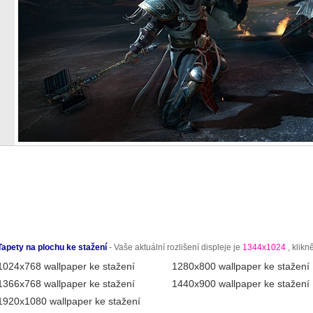
Tapety na plochu ke stažení
- Vaše aktuální rozlišení displeje je
1344x1024
, klikn
1024x768 wallpaper ke stažení
1280x800 wallpaper ke stažení
1366x768 wallpaper ke stažení
1440x900 wallpaper ke stažení
1920x1080 wallpaper ke stažení