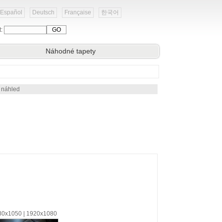
Español
Deutsch
Française
한국어
t:
Náhodné tapety
 náhled
680x1050 | 1920x1080