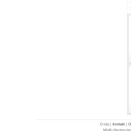
O nás |
Kontakt
|
O
Místě všechny tap