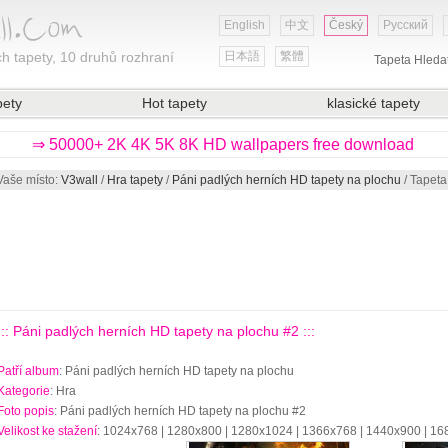
English
中文
Český
Русский
h tapety, 10 druhů rozhraní
日本語
繁體
Tapeta Hleda
pety
Hot tapety
klasické tapety
⇒ 50000+ 2K 4K 5K 8K HD wallpapers free download
Vaše místo:
V3wall
/
Hra tapety
/
Páni padlých herních HD tapety na plochu
/ Tapeta
::: Páni padlých herních HD tapety na plochu #2 :::
Patří album
: Páni padlých herních HD tapety na plochu
Kategorie
: Hra
Foto popis
: Páni padlých herních HD tapety na plochu #2
Velikost ke stažení
: 1024x768 | 1280x800 | 1280x1024 | 1366x768 | 1440x900 | 1