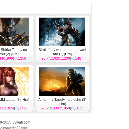
 Sbírka Tapety na
Širokoúhlý wallpaper bojování
chu (2)
[
Hra
]
hra (1)
[
Hra
]
440x900
|
1258
20
Pic|
1920x1200
|
1487
MM tapetu (7)
[
Hra
]
Armor hry Tapety na plochu (3)
[
Hra
]
280x1024
|
1730
20
Pic|
1680x1050
|
1015
009-2015
v3wall.com
ro komerční účely!