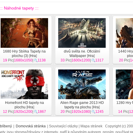
::: Náhodné tapety :::
1680 Hry Sbírka Tapety na
divů světa ne. Oficiální
1440 Hry
plochu (3)
[
Hra
]
Wallpaper
[
Hra
]
plo
19
Pic|
1680x1050
|
1138
33
Pic|
1600x1200
|
1317
20
Pic|
1
Homefront HD tapety na
Alien Rage game 2013 HD
1280 Hry 
plochu
[
Hra
]
tapety na plochu
[
Hra
]
12
Pic|
1920x1200
|
1867
20
Pic|
1920x1080
|
1245
14
Pic|
1
blíbený
|
Domovská stránka
| Související otázky | Mapa stránek Copyright (c) 2
ety, jsou shromažďovány z internetu, patří k původním autorem, prosím, používat p