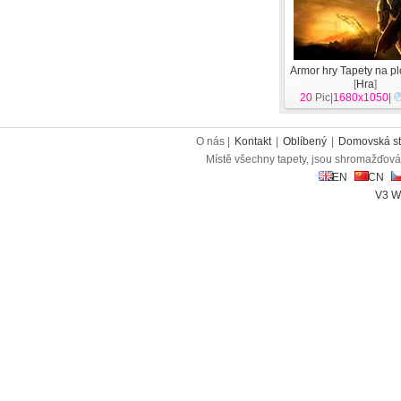
Armor hry Tapety na pl
[
Hra
]
20
Pic|
1680x1050
|
O nás |
Kontakt
|
Oblíbený
|
Domovská st
Místě všechny tapety, jsou shromažďován
EN
CN
V3 W