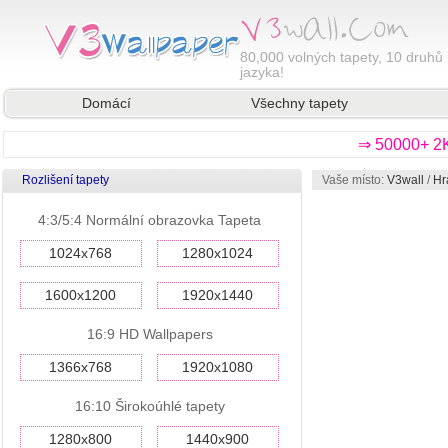
80,000
volných tapety, 10 druhů 
jazyka!
Domácí
Všechny tapety
⇒ 50000+ 2K
Rozlišení tapety
Vaše místo:
V3wall
/
Hr
4:3/5:4 Normální obrazovka Tapeta
1024x768
1280x1024
1600x1200
1920x1440
16:9 HD Wallpapers
1366x768
1920x1080
16:10 Širokoúhlé tapety
1280x800
1440x900