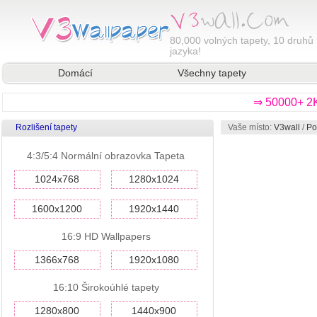
80,000
volných tapety, 10 druhů 
jazyka!
Domácí
Všechny tapety
⇒ 50000+ 2K
Rozlišení tapety
Vaše místo:
V3wall
/
Po
4:3/5:4 Normální obrazovka Tapeta
1024x768
1280x1024
1600x1200
1920x1440
16:9 HD Wallpapers
1366x768
1920x1080
16:10 Širokoúhlé tapety
1280x800
1440x900