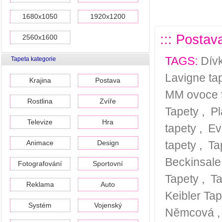
1680x1050
1920x1200
::: Postav
2560x1600
TAGS:
Dív
Tapeta kategorie
Lavigne ta
Krajina
Postava
MM ovoce 
Rostlina
Zvíře
Tapety
,
Pl
Televize
Hra
tapety
,
Ev
Animace
Design
tapety
,
Ta
Beckinsale
Fotografování
Sportovní
Tapety
,
Ta
Reklama
Auto
Keibler Tap
Systém
Vojenský
Němcová