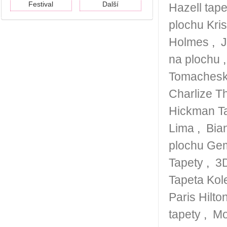
Festival
Další
Hazell tape
plochu Kris
Holmes
,
J
na plochu
Tomachesk
Charlize T
Hickman T
Lima
,
Bia
plochu Ge
Tapety
,
3D
Tapeta Kol
Paris Hilto
tapety
,
Mo