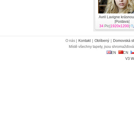
Avril Lavigne krásnou
[
Postava
]
34
Pic|
1920x1200
|
O nás |
Kontakt
|
Oblíbený
|
Domovská st
Místě všechny tapety, jsou shromažďován
EN
CN
V3 W