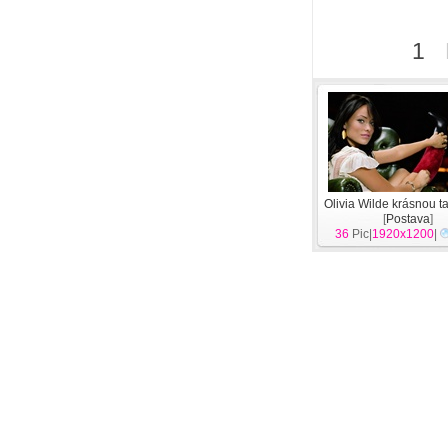
1
Olivia Wilde krásnou t
[
Postava
]
36
Pic|
1920x1200
|