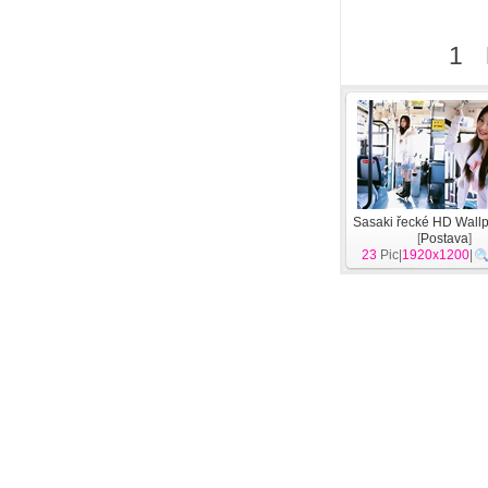
1
Sasaki řecké HD Wallp
[
Postava
]
23
Pic|
1920x1200
|