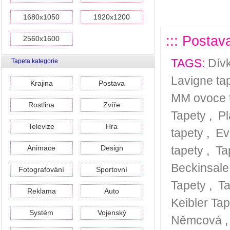
1680x1050
1920x1200
::: Postav
2560x1600
TAGS:
Dív
Tapeta kategorie
Lavigne ta
Krajina
Postava
MM ovoce 
Rostlina
Zvíře
Tapety
,
Pl
Televize
Hra
tapety
,
Ev
Animace
Design
tapety
,
Ta
Beckinsale
Fotografování
Sportovní
Tapety
,
Ta
Reklama
Auto
Keibler Tap
Systém
Vojenský
Němcová