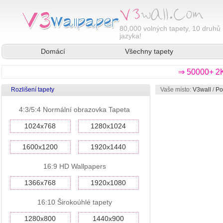
80,000
volných tapety, 10 druhů 
jazyka!
Domácí
Všechny tapety
⇒ 50000+ 2K
Rozlišení tapety
Vaše místo:
V3wall
/
Po
4:3/5:4 Normální obrazovka Tapeta
1024x768
1280x1024
1600x1200
1920x1440
16:9 HD Wallpapers
1366x768
1920x1080
16:10 Širokoúhlé tapety
1280x800
1440x900