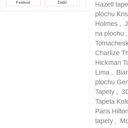
Festival
Další
Hazell tape
plochu Kris
Holmes
,
J
na plochu
Tomachesk
Charlize T
Hickman T
Lima
,
Bia
plochu Ge
Tapety
,
3D
Tapeta Kol
Paris Hilto
tapety
,
Mo