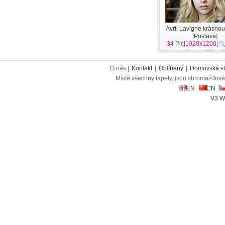
Avril Lavigne krásnou
[
Postava
]
34
Pic|
1920x1200
|
O nás |
Kontakt
|
Oblíbený
|
Domovská st
Místě všechny tapety, jsou shromažďován
EN
CN
V3 W