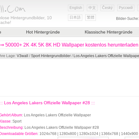
English
中文
Český
Русский
lose Hintergrundbilder, 10
日本語
繁體
Bilder-Suche
rache!
e
Hot Hintergründe
Klassische Hintergründe
⇒ 50000+ 2K 4K 5K 8K HD Wallpaper kostenlos herunterladen
Ihre Lage:
V3wall
/
Sport Hintergrundbilder
/
Los Angeles Lakers Offizielle Wallpape
::: Los Angeles Lakers Offizielle Wallpaper #28 :::
Gehört Album
: Los Angeles Lakers Offizielle Wallpaper
Klasse
: Sport
Beschreibung
: Los Angeles Lakers Offizielle Wallpaper #28
Downloadable Größen
: 1024x768 | 1280x800 | 1280x1024 | 1366x768 | 1440x900