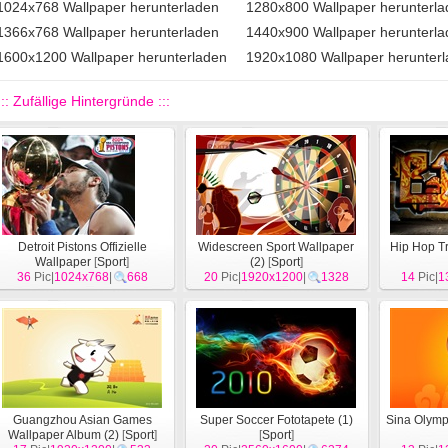
1024x768 Wallpaper herunterladen
1280x800 Wallpaper herunterl
1366x768 Wallpaper herunterladen
1440x900 Wallpaper herunterl
1600x1200 Wallpaper herunterladen
1920x1080 Wallpaper herunter
::: Zufällige Hintergründe :::
Detroit Pistons Offizielle
Widescreen Sport Wallpaper
Hip Hop T
Wallpaper
[
Sport
]
(2)
[
Sport
]
36
Pic|
1024x768
|
668
20
Pic|
1920x1200
|
1328
14
Pic|
1
Guangzhou Asian Games
Super Soccer Fototapete (1)
Sina Olymp
Wallpaper Album (2)
[
Sport
]
[
Sport
]