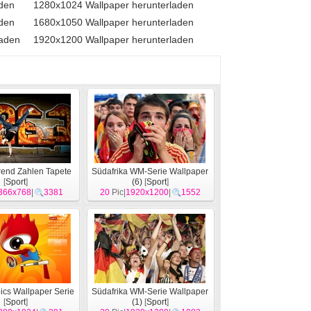
aden
1280x1024 Wallpaper herunterladen
aden
1680x1050 Wallpaper herunterladen
laden
1920x1200 Wallpaper herunterladen
rend Zahlen Tapete
Südafrika WM-Serie Wallpaper
[
Sport
]
(6)
[
Sport
]
366x768
|
3381
20
Pic|
1920x1200
|
1552
ics Wallpaper Serie
Südafrika WM-Serie Wallpaper
[
Sport
]
(1)
[
Sport
]