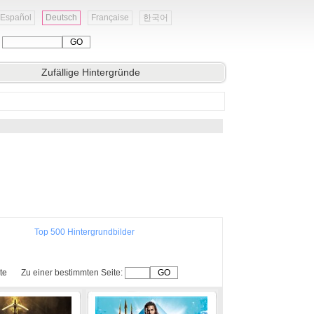
Español
Deutsch
Française
한국어
:
Zufällige Hintergründe
Top 500 Hintergrundbilder
te
Zu einer bestimmten Seite: