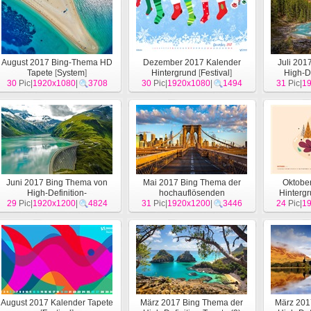
August 2017 Bing-Thema HD
Dezember 2017 Kalender
Juli 201
Tapete
[
System
]
Hintergrund
[
Festival
]
High-De
30
Pic|
1920x1080
|
3708
30
Pic|
1920x1080
|
1494
31
Pic|
1
Juni 2017 Bing Thema von
Mai 2017 Bing Thema der
Oktobe
High-Definition-
hochauflösenden
Hintergr
29
Hintergrundbild
Pic|
1920x1200
[
System
|
4824
]
31
Hintergrundbild
Pic|
1920x1200
[
System
|
3446
]
24
Pic|
1
August 2017 Kalender Tapete
März 2017 Bing Thema der
März 201