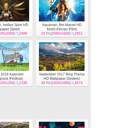
, heißes Spiel HD
Aquaman, film Marvel HD
lpaper
[
Spiel
]
fonds d'écran
[
Film
]
200x2000
|
3388
20
Pic|
2560x1600
|
2951
 2018 Kalender
September 2017 Bing Thema
grund
[
Festival
]
HD Wallpaper
[
System
]
920x1200
|
1336
30
Pic|
1920x1080
|
4674