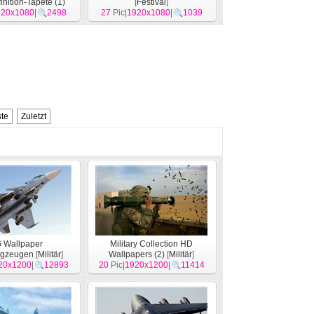
inition-Tapete (1)
[
Festival
]
920x1080
[
System
]
|
2498
27
Pic|
1920x1080
|
1039
te
Zuletzt
 Wallpaper
Military Collection HD
lugzeugen
[
Militär
]
Wallpapers (2)
[
Militär
]
20x1200
|
12893
20
Pic|
1920x1200
|
11414