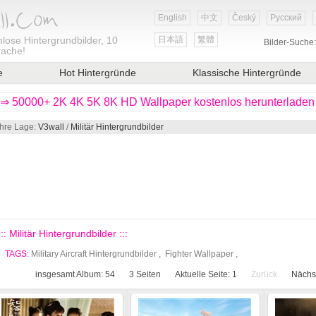
English
中文
Český
Русский
lose Hintergrundbilder, 10
日本語
繁體
Bilder-Suche
rache!
e
Hot Hintergründe
Klassische Hintergründe
⇒ 50000+ 2K 4K 5K 8K HD Wallpaper kostenlos herunterladen
Ihre Lage:
V3wall
/
Militär Hintergrundbilder
::: Militär Hintergrundbilder :::
TAGS:
Military Aircraft Hintergrundbilder
,
Fighter Wallpaper
,
insgesamt Album: 54
3
Seiten
Aktuelle Seite:
1
Zurück
Nächs