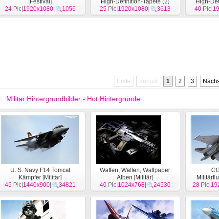
[
Festival
]
High-Definition-Tapete (2)
High-Def
24
Pic|
1920x1080
|
1056
25
Pic|
1920x1080
[
System
]
|
3613
40
Pic|
1
Erste
Zurück
1
2
3
Nächs
::: Militär Hintergrundbilder - Hot Hintergründe :::
U. S. Navy F14 Tomcat
Waffen, Waffen, Wallpaper
CG
Kämpfer
[
Militär
]
Alben
[
Militär
]
Militärf
45
Pic|
1440x900
|
34821
40
Pic|
1024x768
|
24530
28
Pic|
19