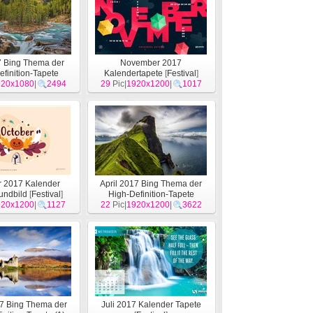
7 Bing Thema der
November 2017
finition-Tapete
Kalendertapete
[
Festival
]
920x1080
[
System
]
|
2494
29
Pic|
1920x1200
|
1017
r 2017 Kalender
April 2017 Bing Thema der
undbild
[
Festival
]
High-Definition-Tapete
920x1200
|
1127
22
Pic|
1920x1200
[
System
]
|
3622
7 Bing Thema der
Juli 2017 Kalender Tapete