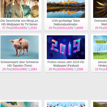
Die Geschichte von MingLan,
USA-großartige Teton
Overwatch
HD-Wallpaper für TV-Serien
Nationalparknatur-
Wal
57
Pic|
3200x2000
[
Film
]
|
2542
20
Landschaftstapeten HD
Pic|
1920x1200
|
6065
20
Pic|
3
[
Landschaft
]
Schweinejahr über Schweine
Frohes neues Jahr 2019 HD
Januar
HD-Tapeten
[
Tiere
]
Wallpaper
[
Festival
]
Hinter
20
Pic|
1920x1080
|
1964
20
Pic|
3200x2000
|
1086
15
Pic|
1