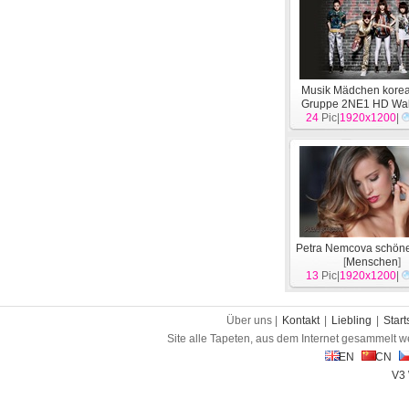
Musik Mädchen kore
Gruppe 2NE1 HD Wal
24
Pic|
1920x1200
[
Menschen
|
]
Petra Nemcova schön
[
Menschen
]
13
Pic|
1920x1200
|
Über uns |
Kontakt
|
Liebling
|
Start
Site alle Tapeten, aus dem Internet gesammelt w
EN
CN
V3 