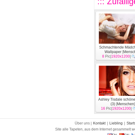
::: Zufälli
Schmachtende Mädc
Wallpaper
[
Mensc
8
Pic|
1920x1200
|
Ashley Tisdale schön
(3)
[
Menschen
16
Pic|
1920x1200
|
Über uns |
Kontakt
|
Liebling
|
Start
Site alle Tapeten, aus dem Internet gesammelt w