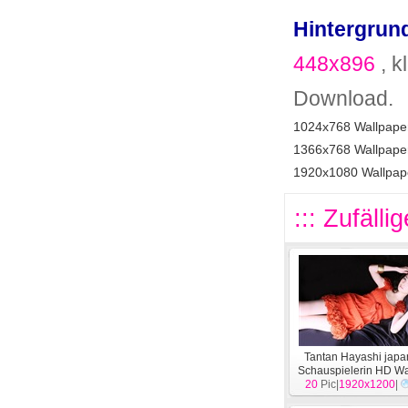
Hintergrund
448x896
, k
Download.
1024x768 Wallpaper
1366x768 Wallpaper
1920x1080 Wallpape
::: Zufälli
Tantan Hayashi japa
Schauspielerin HD Wa
20
Pic|
1920x1200
[
Menschen
|
]