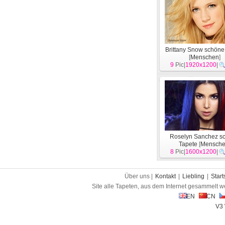
Brittany Snow schöne
[
Menschen
]
9
Pic|
1920x1200
|
Roselyn Sanchez s
Tapete
[
Mensch
8
Pic|
1600x1200
|
Über uns |
Kontakt
|
Liebling
|
Start
Site alle Tapeten, aus dem Internet gesammelt w
EN
CN
V3 