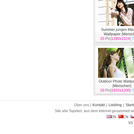
Summer junges Mä
Wallpaper
[
Mensc
20
Pic|
1280x1024
|
Outdoor Photo Wallpa
[
Menschen
]
20
Pic|
1920x1200
|
Über uns |
Kontakt
|
Liebling
|
Start
Site alle Tapeten, aus dem Internet gesammelt w
EN
CN
V3 