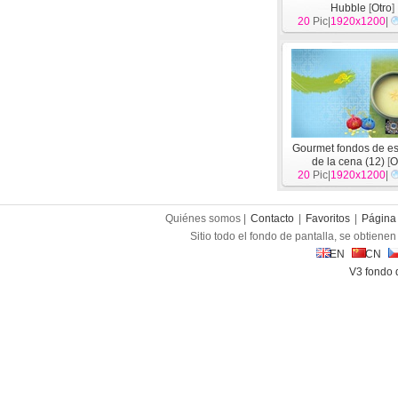
Hubble
[
Otro
]
20
Pic|
1920x1200
|
Gourmet fondos de esc
de la cena (12)
[
O
20
Pic|
1920x1200
|
Quiénes somos |
Contacto
|
Favoritos
|
Página 
Sitio todo el fondo de pantalla, se obtienen 
EN
CN
V3 fondo 