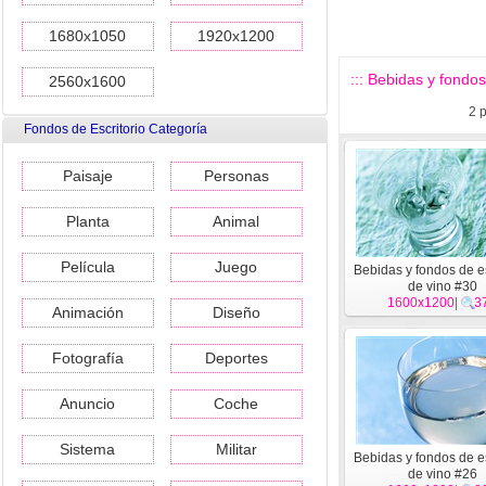
1680x1050
1920x1200
::: Bebidas y fondos 
2560x1600
2
p
Fondos de Escritorio Categoría
Paisaje
Personas
Planta
Animal
Película
Juego
Bebidas y fondos de es
de vino #30
1600x1200
|
3
Animación
Diseño
Fotografía
Deportes
Anuncio
Coche
Sistema
Militar
Bebidas y fondos de es
de vino #26