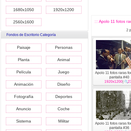
1680x1050
1920x1200
::: Apolo 11 fotos ra
2560x1600
2
p
Fondos de Escritorio Categoría
Paisaje
Personas
Planta
Animal
Película
Juego
Apolo 11 fotos raras f
pantalla #40
1920x1200
|
2
Animación
Diseño
Fotografía
Deportes
Anuncio
Coche
Sistema
Militar
Apolo 11 fotos raras f
pantalla #36