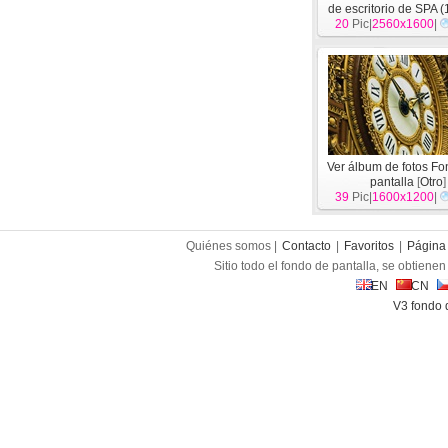
de escritorio de SPA (
20
Pic|
2560x1600
|
Ver álbum de fotos F
pantalla
[
Otro
]
39
Pic|
1600x1200
|
Quiénes somos |
Contacto
|
Favoritos
|
Página 
Sitio todo el fondo de pantalla, se obtienen 
EN
CN
V3 fondo 