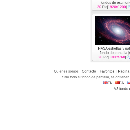
fondos de escritor
20
Pic|
chimenea (1)
1920x1200
[
Ot
|
NASA estrellas y ga
fondo de pantalla
[
20
Pic|
1366x768
|
Quiénes somos |
Contacto
|
Favoritos
|
Página 
Sitio todo el fondo de pantalla, se obtienen 
EN
CN
V3 fondo 