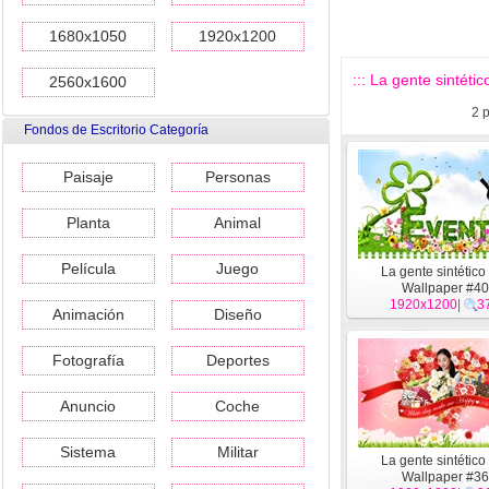
1680x1050
1920x1200
::: La gente sintéti
2560x1600
2
p
Fondos de Escritorio Categoría
Paisaje
Personas
Planta
Animal
Película
Juego
La gente sintétic
Wallpaper #40
1920x1200
|
3
Animación
Diseño
Fotografía
Deportes
Anuncio
Coche
Sistema
Militar
La gente sintétic
Wallpaper #36