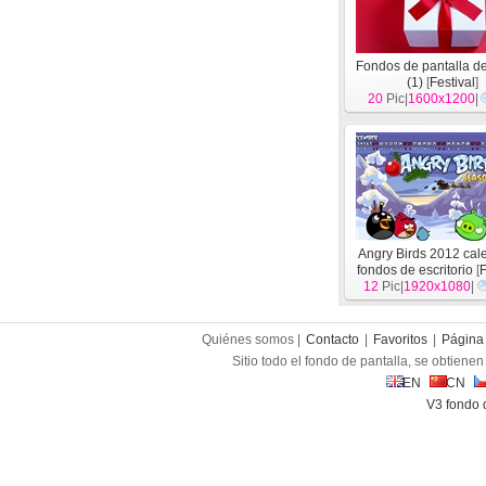
Fondos de pantalla de
(1)
[
Festival
]
20
Pic|
1600x1200
|
Angry Birds 2012 cal
fondos de escritorio
[
F
12
Pic|
1920x1080
|
Quiénes somos |
Contacto
|
Favoritos
|
Página 
Sitio todo el fondo de pantalla, se obtienen 
EN
CN
V3 fondo 