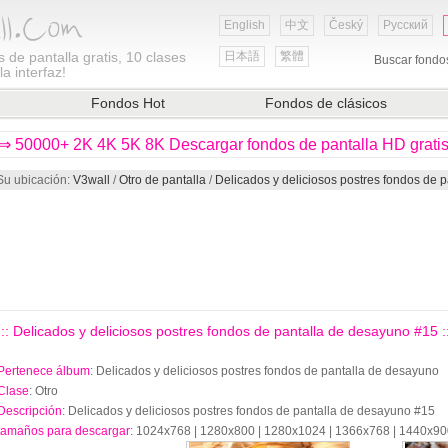
English
中文
Český
Русский
 de pantalla gratis, 10 clases
日本語
繁體
Buscar fondo
a interfaz!
Fondos Hot
Fondos de clásicos
⇒ 50000+ 2K 4K 5K 8K Descargar fondos de pantalla HD grati
Su ubicación:
V3wall
/
Otro de pantalla
/
Delicados y deliciosos postres fondos de 
::: Delicados y deliciosos postres fondos de pantalla de desayuno #15 ::
Pertenece álbum
: Delicados y deliciosos postres fondos de pantalla de desayuno
Clase
: Otro
Descripción
: Delicados y deliciosos postres fondos de pantalla de desayuno #15
tamaños para descargar
: 1024x768 | 1280x800 | 1280x1024 | 1366x768 | 1440x9