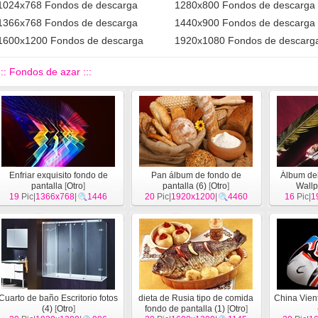
1024x768 Fondos de descarga
1280x800 Fondos de descarga
1366x768 Fondos de descarga
1440x900 Fondos de descarga
1600x1200 Fondos de descarga
1920x1080 Fondos de descarg
::: Fondos de azar :::
Enfriar exquisito fondo de
Pan álbum de fondo de
Álbum del
pantalla
[
Otro
]
pantalla (6)
[
Otro
]
Wallp
19
Pic|
1366x768
|
1446
20
Pic|
1920x1200
|
4460
16
Pic|
1
Cuarto de baño Escritorio fotos
dieta de Rusia tipo de comida
China Vient
(4)
[
Otro
]
fondo de pantalla (1)
[
Otro
]