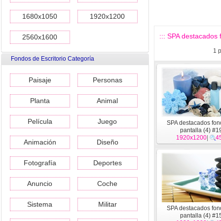
1680x1050
1920x1200
::: SPA destacados f
2560x1600
1
p
Fondos de Escritorio Categoría
Paisaje
Personas
Planta
Animal
Película
Juego
SPA destacados fon
pantalla (4) #1
1920x1200
|
4
Animación
Diseño
Fotografía
Deportes
Anuncio
Coche
Sistema
Militar
SPA destacados fon
pantalla (4) #1