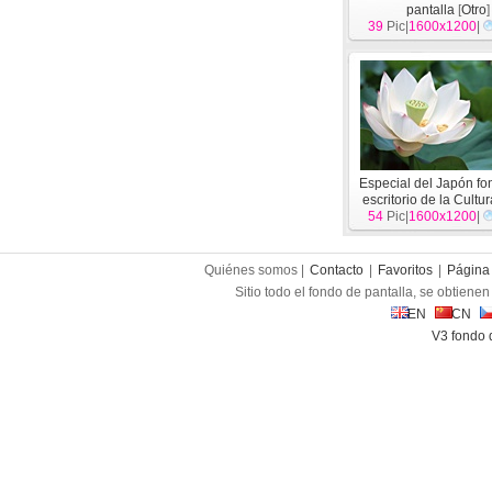
pantalla
[
Otro
]
39
Pic|
1600x1200
|
Especial del Japón f
escritorio de la Cultu
54
Pic|
1600x1200
|
Quiénes somos |
Contacto
|
Favoritos
|
Página 
Sitio todo el fondo de pantalla, se obtienen 
EN
CN
V3 fondo 