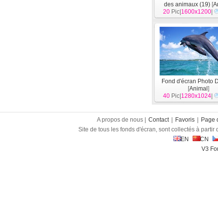
des animaux (19)
[
A
20
Pic|
1600x1200
|
Fond d'écran Photo 
[
Animal
]
40
Pic|
1280x1024
|
A propos de nous |
Contact
|
Favoris
|
Page d
Site de tous les fonds d'écran, sont collectés à partir d
EN
CN
V3 Fon