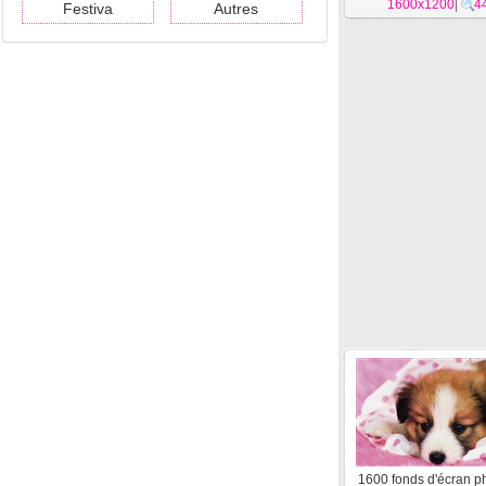
1600x1200
|
4
Festiva
Autres
1600 fonds d'écran p