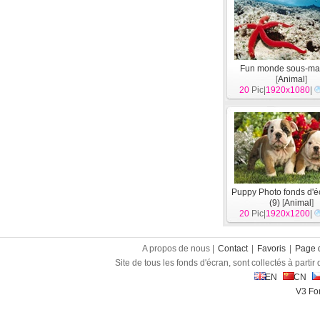
Fun monde sous-mar
[
Animal
]
20
Pic|
1920x1080
|
Puppy Photo fonds d'
(9)
[
Animal
]
20
Pic|
1920x1200
|
A propos de nous |
Contact
|
Favoris
|
Page d
Site de tous les fonds d'écran, sont collectés à partir d
EN
CN
V3 Fon