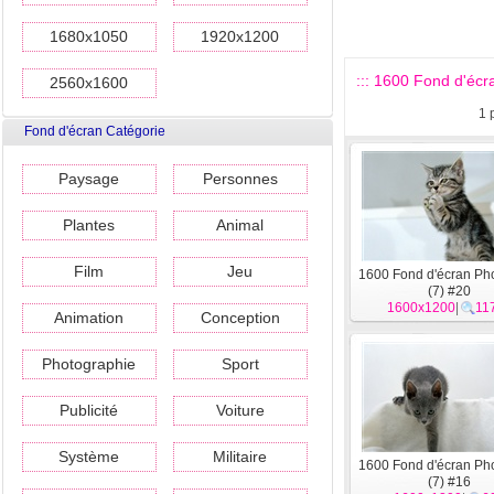
1680x1050
1920x1200
::: 1600 Fond d'écra
2560x1600
1
Fond d'écran Catégorie
Paysage
Personnes
Plantes
Animal
Film
Jeu
1600 Fond d'écran Ph
(7) #20
1600x1200
|
11
Animation
Conception
Photographie
Sport
Publicité
Voiture
Système
Militaire
1600 Fond d'écran Ph
(7) #16