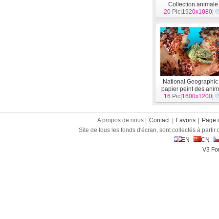
Collection animale
20
Pic|
1920x1080
[
Animal
]
|
National Geographic
papier peint des anim
16
Pic|
1600x1200
[
Animal
]
|
A propos de nous |
Contact
|
Favoris
|
Page d
Site de tous les fonds d'écran, sont collectés à partir d
EN
CN
V3 Fon