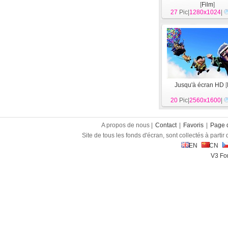
[
Film
]
27
Pic|
1280x1024
|
Jusqu'à écran HD
[
20
Pic|
2560x1600
|
A propos de nous |
Contact
|
Favoris
|
Page d
Site de tous les fonds d'écran, sont collectés à partir d
EN
CN
V3 Fon