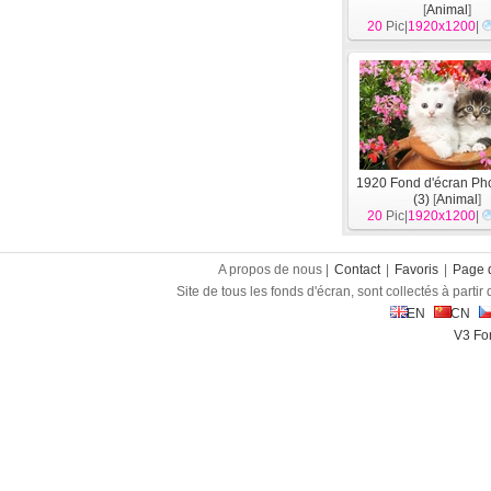
[
Animal
]
20
Pic|
1920x1200
|
1920 Fond d'écran Ph
(3)
[
Animal
]
20
Pic|
1920x1200
|
A propos de nous |
Contact
|
Favoris
|
Page d
Site de tous les fonds d'écran, sont collectés à partir d
EN
CN
V3 Fon