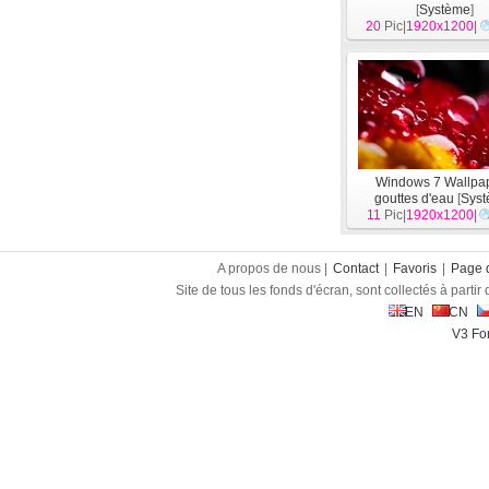
[
Système
]
20
Pic|
1920x1200
|
Windows 7 Wallpap
gouttes d'eau
[
Sys
11
Pic|
1920x1200
|
A propos de nous |
Contact
|
Favoris
|
Page d
Site de tous les fonds d'écran, sont collectés à partir d
EN
CN
V3 Fon