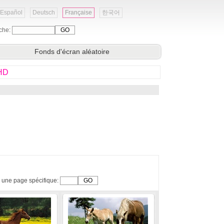
Español
Deutsch
Française
한국어
che:
Fonds d'écran aléatoire
 HD
 une page spécifique: