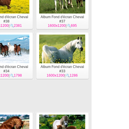
nd d'écran Cheval
Album Fond d'écran Cheval
#38
#37
x1200
|
2381
1600x1200
|
695
nd d'écran Cheval
Album Fond d'écran Cheval
#34
#33
x1200
|
1798
1600x1200
|
1286