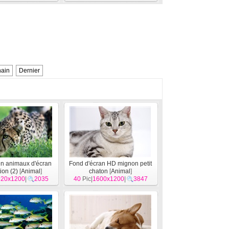
hain
Dernier
n animaux d'écran
Fond d'écran HD mignon petit
ion (2)
[
Animal
]
chaton
[
Animal
]
920x1200
|
2035
40
Pic|
1600x1200
|
3847