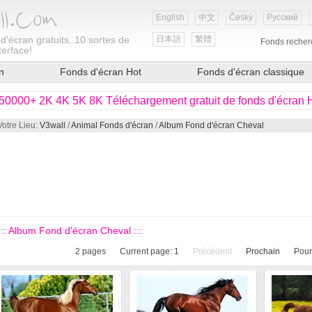
English
中文
Český
Русский
d'écran gratuits, 10 sortes de
日本語
繁體
Fonds recher
terface!
n
Fonds d'écran Hot
Fonds d'écran classique
50000+ 2K 4K 5K 8K Téléchargement gratuit de fonds d'écran
Votre Lieu:
V3wall
/
Animal Fonds d'écran
/
Album Fond d'écran Cheval
::: Album Fond d'écran Cheval :::
2
pages
Current page:
1
Précédent
Prochain
Pour