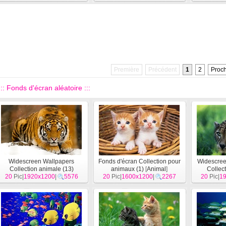
Première
Précédent
1
2
Proc
::: Fonds d'écran aléatoire :::
Widescreen Wallpapers
Fonds d'écran Collection pour
Widescree
Collection animale (13)
animaux (1)
[
Animal
]
Collect
20
Pic|
1920x1200
[
Animal
]
|
5576
20
Pic|
1600x1200
|
2267
20
Pic|
1