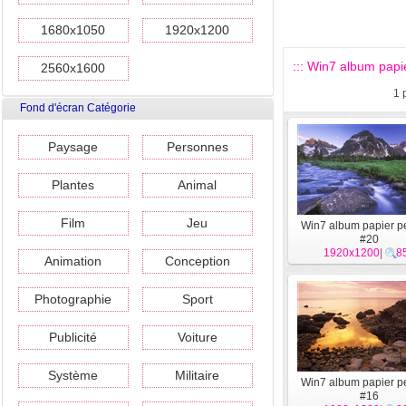
1680x1050
1920x1200
::: Win7 album papier
2560x1600
1
Fond d'écran Catégorie
Paysage
Personnes
Plantes
Animal
Film
Jeu
Win7 album papier pe
#20
1920x1200
|
8
Animation
Conception
Photographie
Sport
Publicité
Voiture
Système
Militaire
Win7 album papier pe
#16