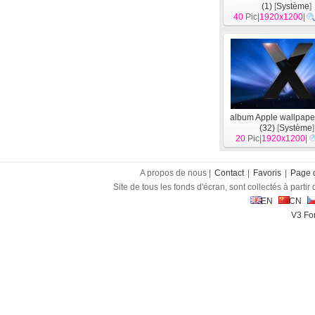
(1)
[
Système
]
40
Pic|
1920x1200
|
album Apple wallpape
(32)
[
Système
]
20
Pic|
1920x1200
|
A propos de nous |
Contact
|
Favoris
|
Page d
Site de tous les fonds d'écran, sont collectés à partir d
EN
CN
V3 Fon