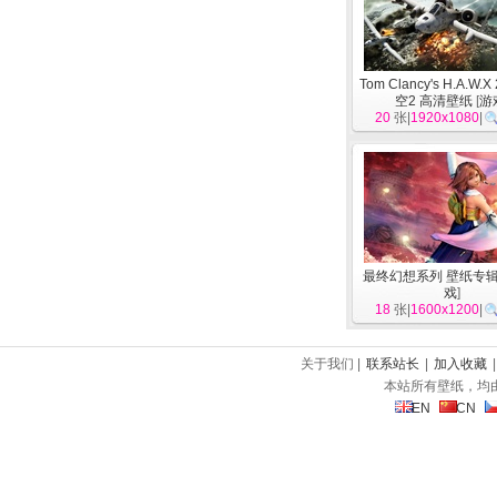
Tom Clancy's H.A.W.
空2 高清壁纸
[
游
20
张|
1920x1080
|
最终幻想系列 壁纸专辑
戏
]
18
张|
1600x1200
|
关于我们 |
联系站长
|
加入收藏
本站所有壁纸，均
EN
CN