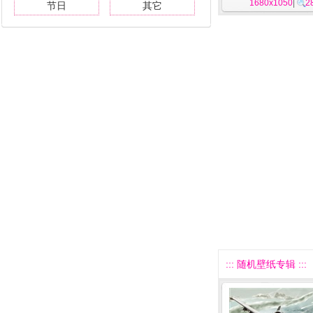
1680x1050
|
2
节日
其它
::: 随机壁纸专辑 :::