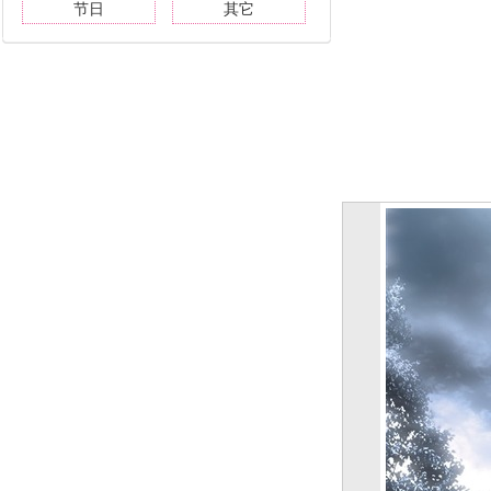
节日
其它