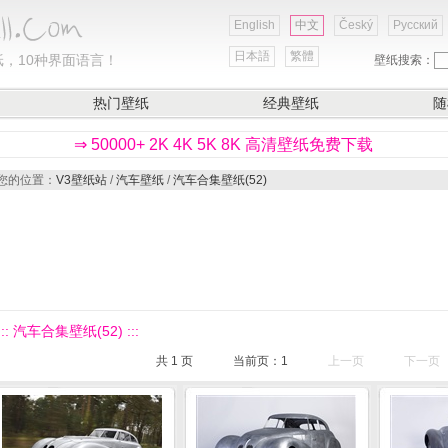
English
中文
Český
Русский
日本語
繁體
，10种界面语言！
壁纸搜索：
热门壁纸
经典壁纸
随
⇒ 50000+ 2K 4K 5K 8K 高清壁纸免费下载
您的位置：
V3壁纸站
/
汽车壁纸
/
汽车合集壁纸(52)
::: 汽车合集壁纸(52) :::
共
1
页
当前页：
1
上一页
下一页