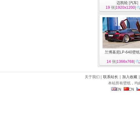
迈凯轮
[
汽车
]
19
张|
1920x1200
|
兰博基尼LP-640壁纸
14
张|
1366x768
|
关于我们 |
联系站长
|
加入收藏
本站所有壁纸，均
EN
CN