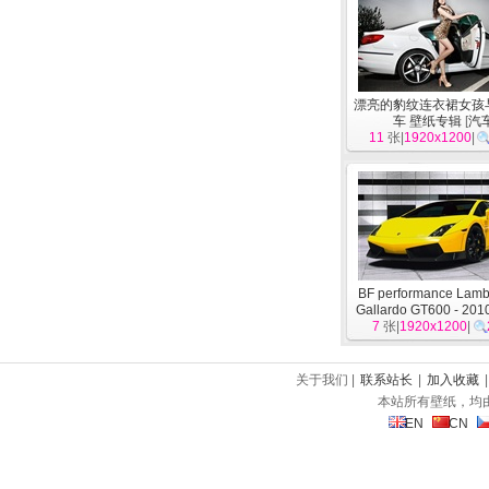
漂亮的豹纹连衣裙女孩
车 壁纸专辑
[
汽
11
张|
1920x1200
|
BF performance Lamb
Gallardo GT600 - 2
7
张|
1920x1200
尼
[
汽车
]
|
关于我们 |
联系站长
|
加入收藏
本站所有壁纸，均
EN
CN