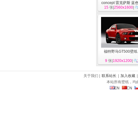
concept 雷克萨斯 
15
张|
高清壁纸
2560x1600
[
汽车
|
福特野马GT500壁纸
9
张|
1920x1200
|
关于我们 |
联系站长
|
加入收藏
本站所有壁纸，均
EN
CN