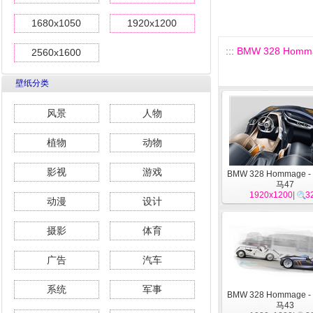
1680x1050
1920x1200
::: BMW 328 Homma
2560x1600
壁纸分类
风景
人物
植物
动物
影视
游戏
BMW 328 Hommage -
马47
1920x1200
|
3
动漫
设计
摄影
体育
广告
汽车
系统
军事
BMW 328 Hommage -
马43