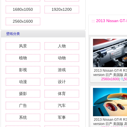
1680x1050
1920x1200
::: 2013 Nissan 
2560x1600
壁纸分类
风景
人物
植物
动物
影视
游戏
2013 Nissan GT-R R
version 日产 美国版
2560x1600
23
|
5
动漫
设计
摄影
体育
广告
汽车
系统
军事
2013 Nissan GT-R R
version 日产 美国版