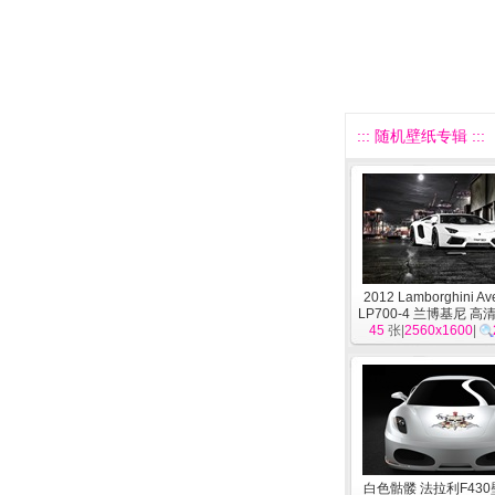
::: 随机壁纸专辑 :::
2012 Lamborghini Av
LP700-4 兰博基尼 高
45
张|
2560x1600
车
]
|
白色骷髅 法拉利F43