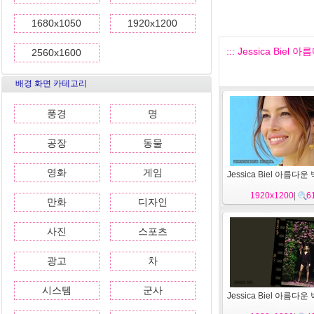
1680x1050
1920x1200
::: Jessica Biel 
2560x1600
배경 화면 카테고리
풍경
명
공장
동물
영화
게임
Jessica Biel 아름다운
1920x1200
|
6
만화
디자인
사진
스포츠
광고
차
시스템
군사
Jessica Biel 아름다운