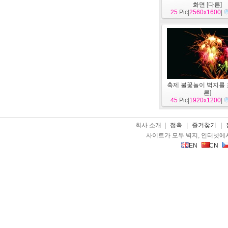
화면
[
다른
]
25
Pic|
2560x1600
|
축제 불꽃놀이 벽지를
른
]
45
Pic|
1920x1200
|
회사 소개 |
접촉
|
즐겨찾기
|
사이트가 모두 벽지, 인터넷에
EN
CN