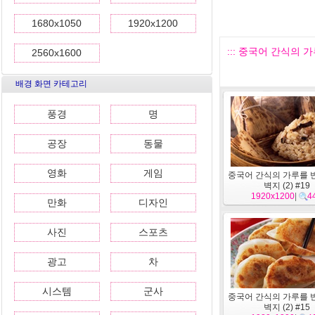
1680x1050
1920x1200
::: 중국어 간식의 가루
2560x1600
배경 화면 카테고리
풍경
명
공장
동물
영화
게임
중국어 간식의 가루를 
벽지 (2) #19
1920x1200
|
4
만화
디자인
사진
스포츠
광고
차
시스템
군사
중국어 간식의 가루를 
벽지 (2) #15