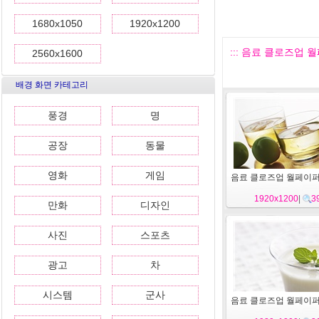
1680x1050
1920x1200
::: 음료 클로즈업 월페
2560x1600
배경 화면 카테고리
풍경
명
공장
동물
영화
게임
음료 클로즈업 월페이퍼 (
1920x1200
|
3
만화
디자인
사진
스포츠
광고
차
시스템
군사
음료 클로즈업 월페이퍼 (