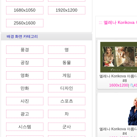
1680x1050
1920x1200
::: 엘레나 Korikov
2560x1600
배경 화면 카테고리
풍경
명
공장
동물
영화
게임
엘레나 Korikova 아
#8
1600x1200
|
4
만화
디자인
사진
스포츠
광고
차
시스템
군사
엘레나 Korikova 아
#4