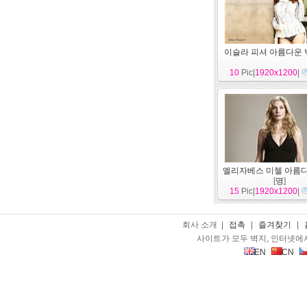
이슬라 피셔 아름다운 
10
Pic|
1920x1200
|
엘리자베스 미첼 아름
[
명
]
15
Pic|
1920x1200
|
회사 소개 |
접촉
|
즐겨찾기
|
사이트가 모두 벽지, 인터넷에
EN
CN