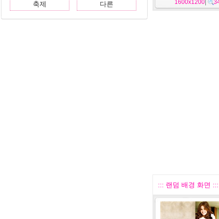
1600x1200
|
3
축제
다른
::: 랜덤 배경 화면 :::