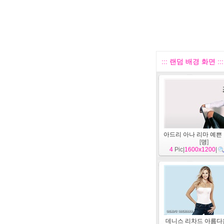
::: 랜덤 배경 화면 :::
아드리 아나 리마 예쁜 벽
[
명
]
4
Pic|
1600x1200
|
데니스 리차드 아름다