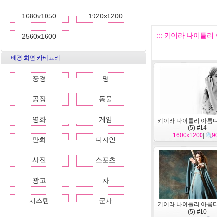
1680x1050
1920x1200
::: 키이라 나이틀리 아
2560x1600
배경 화면 카테고리
풍경
명
공장
동물
영화
게임
키이라 나이틀리 아름
(5) #14
1600x1200
|
9
만화
디자인
사진
스포츠
광고
차
시스템
군사
키이라 나이틀리 아름
(5) #10