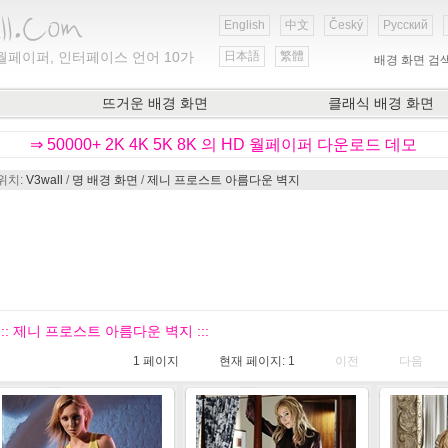
English
中文
Český
Русский
월페이퍼, 인터페이스 언어 10가
日本語
繁體
배경 화면 검
뜨거운 배경 화면
클래식 배경 화면
⇒ 50000+ 2K 4K 5K 8K 의 HD 월페이퍼 다운로드 데모
위치:
V3wall
/
명 배경 화면
/
제니 프로스트 아름다운 벽지
::: 제니 프로스트 아름다운 벽지 :::
1
페이지
현재 페이지:
1
이전
다음