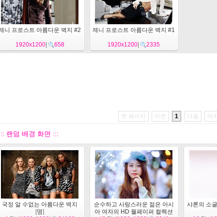
제니 프로스트 아름다운 벽지 #2
제니 프로스트 아름다운 벽지 #1
1920x1200
|
658
1920x1200
|
2335
첫 페이지
이전
1
다음
마
::: 랜덤 배경 화면 :::
국정 알 수없는 아름다운 벽지
순수하고 사랑스러운 젊은 아시
샤론의 소굴
[
명
]
아 여자의 HD 월페이퍼 컬렉션