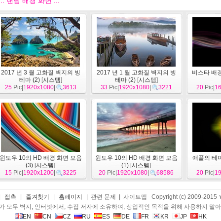
::: 랜덤 배경 화면 :::
2017 년 3 월 고화질 벽지의 빙
2017 년 1 월 고화질 벽지의 빙
비스타 배경
테마 (2)
[
시스템
]
테마 (2)
[
시스템
]
25
Pic|
1920x1080
|
3613
33
Pic|
1920x1080
|
3221
20
Pic|
1
윈도우 10의 HD 배경 화면 모음
윈도우 10의 HD 배경 화면 모음
애플의 테마
(3)
[
시스템
]
(1)
[
시스템
]
15
Pic|
1920x1200
|
3225
20
Pic|
1920x1080
|
68586
20
Pic|
1
|
접촉
|
즐겨찾기
|
홈페이지
| 관련 문제 | 사이트맵 Copyright (c) 2009-2015
 모두 벽지, 인터넷에서, 수집 저자에 소유하여, 상업적인 목적을 위해 사용하지 말
EN
CN
CZ
RU
ES
DE
FR
KR
JP
HK