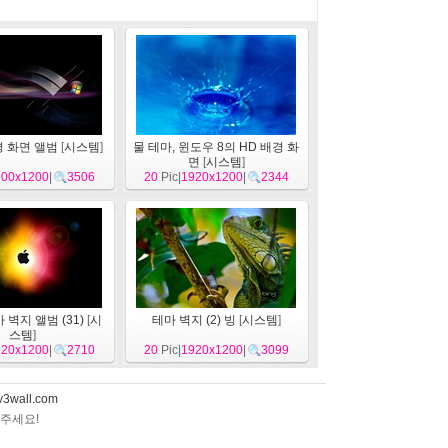
 화면 앨범
[
시스템
]
물 테마, 윈도우 8의 HD 배경 화
면
[
시스템
]
600x1200
|
3506
20
Pic|
1920x1200
|
2344
 벽지 앨범 (31)
[
시
테마 벽지 (2) 빙
[
시스템
]
스템
]
920x1200
|
2710
20
Pic|
1920x1200
|
3099
v3wall.com
아주세요!