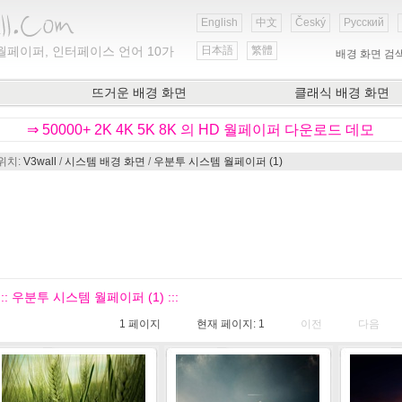
English
中文
Český
Русский
월페이퍼, 인터페이스 언어 10가
日本語
繁體
배경 화면 검
뜨거운 배경 화면
클래식 배경 화면
⇒ 50000+ 2K 4K 5K 8K 의 HD 월페이퍼 다운로드 데모
위치:
V3wall
/
시스템 배경 화면
/
우분투 시스템 월페이퍼 (1)
::: 우분투 시스템 월페이퍼 (1) :::
1
페이지
현재 페이지:
1
이전
다음