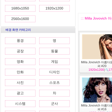
1680x1050
1920x1200
::: Milla Jovovi
2560x1600
배경 화면 카테고리
풍경
명
공장
동물
영화
게임
Milla Jovovich 아름
퍼 #20
1920x1200
|
17
만화
디자인
사진
스포츠
광고
차
시스템
군사
Milla Jovovich 아름
퍼 #16