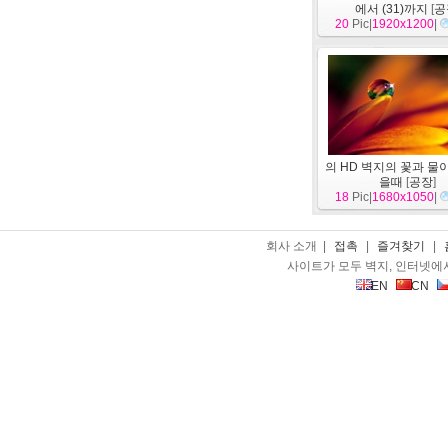
에서 (31)까지
[
공
20
Pic|
1920x1200
|
의 HD 벽지의 꽃과 물
을때
[
공장
]
18
Pic|
1680x1050
|
회사 소개 |
접촉
|
즐겨찾기
|
사이트가 모두 벽지, 인터넷에
EN
CN