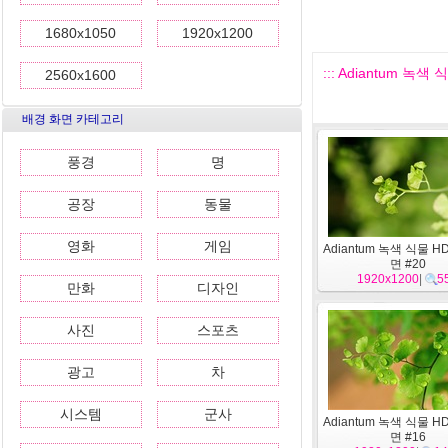
1680x1050
1920x1200
::: Adiantum 녹색
2560x1600
배경 화면 카테고리
풍경
명
공장
동물
영화
게임
Adiantum 녹색 식물 H
면 #20
1920x1200
|
5
만화
디자인
사진
스포츠
광고
차
시스템
군사
Adiantum 녹색 식물 H
면 #16