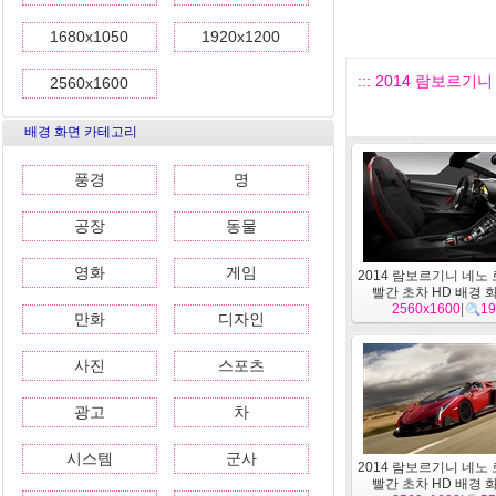
1680x1050
1920x1200
::: 2014 람보르기
2560x1600
배경 화면 카테고리
풍경
명
공장
동물
영화
게임
2014 람보르기니 네노
빨간 초차 HD 배경 화
2560x1600
|
19
만화
디자인
사진
스포츠
광고
차
시스템
군사
2014 람보르기니 네노
빨간 초차 HD 배경 화