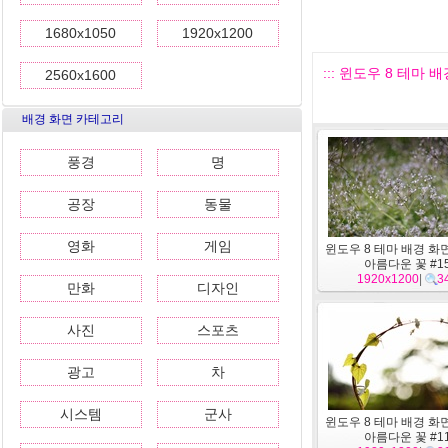
1680x1050
1920x1200
::: 윈도우 8 테마 배
2560x1600
배경 화면 카테고리
풍경
명
공장
동물
영화
게임
윈도우 8 테마 배경 화면
아름다운 꽃 #1
1920x1200
|
3
만화
디자인
사진
스포츠
광고
차
시스템
군사
윈도우 8 테마 배경 화면
아름다운 꽃 #1