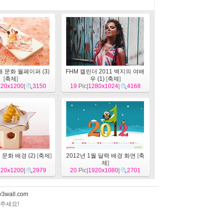
 문화 월페이퍼 (3)
FHM 캘린더 2011 벽지의 여배
[
축제
]
우 (1)
[
축제
]
920x1200
|
3150
19
Pic|
1280x1024
|
4168
문화 배경 (2)
[
축제
]
2012년 1월 달력 배경 화면
[
축
제
]
920x1200
|
2979
20
Pic|
1920x1080
|
2701
v3wall.com
아주세요!