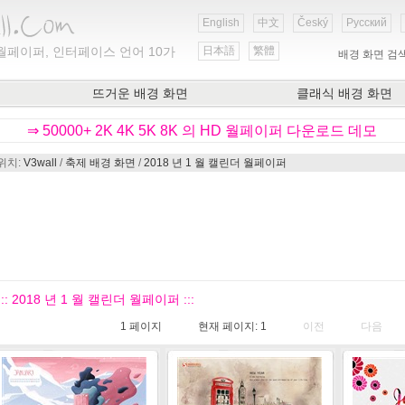
English
中文
Český
Русский
월페이퍼, 인터페이스 언어 10가
日本語
繁體
배경 화면 검
뜨거운 배경 화면
클래식 배경 화면
⇒ 50000+ 2K 4K 5K 8K 의 HD 월페이퍼 다운로드 데모
위치:
V3wall
/
축제 배경 화면
/
2018 년 1 월 캘린더 월페이퍼
::: 2018 년 1 월 캘린더 월페이퍼 :::
1
페이지
현재 페이지:
1
이전
다음