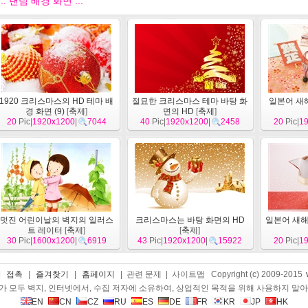
::: 랜덤 배경 화면 :::
1920 크리스마스의 HD 테마 배
절묘한 크리스마스 테마 바탕 화
일본어 새해
경 화면 (9)
[
축제
]
면의 HD
[
축제
]
20
Pic|
1920x1200
|
7044
40
Pic|
1920x1200
|
2458
20
Pic|
1
멋진 어린이날의 벽지의 일러스
크리스마스는 바탕 화면의 HD
일본어 새해 
트 레이터
[
축제
]
[
축제
]
30
Pic|
1600x1200
|
6919
43
Pic|
1920x1200
|
15922
20
Pic|
1
|
접촉
|
즐겨찾기
|
홈페이지
| 관련 문제 | 사이트맵 Copyright (c) 2009-2015
 모두 벽지, 인터넷에서, 수집 저자에 소유하여, 상업적인 목적을 위해 사용하지 말
EN
CN
CZ
RU
ES
DE
FR
KR
JP
HK